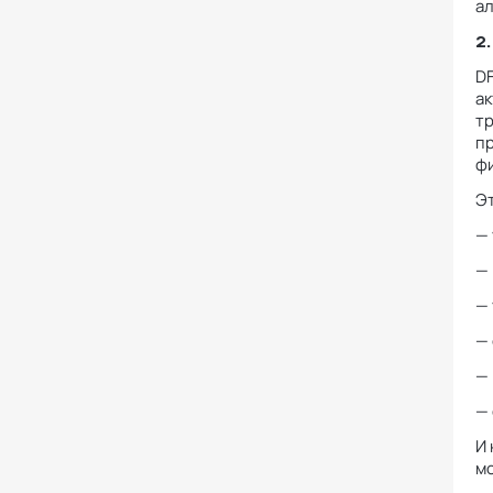
а
2
DF
ак
тр
пр
ф
Эт
—
—
— 
— 
—
— 
И 
м