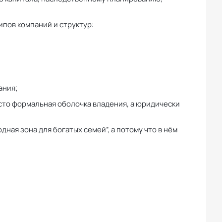
пов компаний и структур:
ания;
осто формальная оболочка владения, а юридически
дная зона для богатых семей”, а потому что в нём