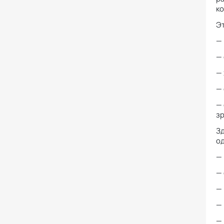
к
Эт
—
— 
—
—
— 
зр
Зд
о
— 
—
— 
—
—