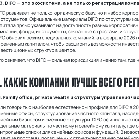
.3. DIFC — это экосистема, а не только регистрация комп
FC развивает не только юридическую базу, но и набор корпо
нструментов. Официальные материалы DIFC по структурам ко
питала прямо указывают на доступность разных корпоративн
мпании, фонды, инструменты, связанные с трастами, и структ
FC обновил режим специальных компаний, а в феврале 2026 г
еременным капиталом, чтобы расширить возможности инвест
вестиционных структур в центре.
о означает, что DIFC — сильная юрисдикция именно там, где н
. КАКИЕ КОМПАНИИ ЛУЧШЕ ВСЕГО РЕГ
1. Family office, private wealth и структуры управления 
ли говорить о наиболее естественном профиле для DIFC в 202
емейные офисы, структурирование частного капитала, насле
емейным бизнесом и смежные структуры. DIFC официально по
дельные материалы по частному и семейному капиталу, где 
нтрольные списки для семейных офисов и фундаций. В новос
азвитие программ, посвящённых структурированию семейног