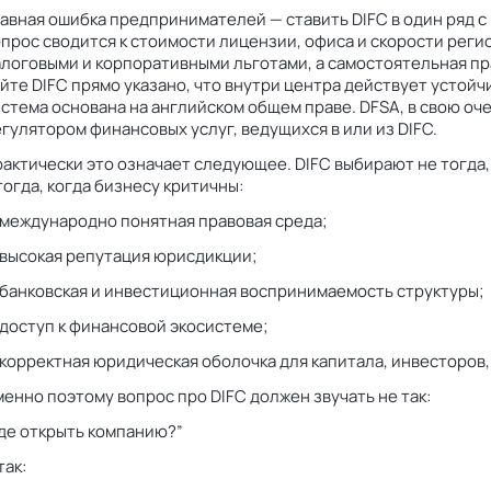
авная ошибка предпринимателей — ставить DIFC в один ряд 
прос сводится к стоимости лицензии, офиса и скорости регис
логовыми и корпоративными льготами, а самостоятельная пр
йте DIFC прямо указано, что внутри центра действует устойч
стема основана на английском общем праве. DFSA, в свою оч
гулятором финансовых услуг, ведущихся в или из DIFC.
актически это означает следующее. DIFC выбирают не тогда,
тогда, когда бизнесу критичны:
 международно понятная правовая среда;
 высокая репутация юрисдикции;
 банковская и инвестиционная воспринимаемость структуры;
доступ к финансовой экосистеме;
корректная юридическая оболочка для капитала, инвесторов,
енно поэтому вопрос про DIFC должен звучать не так:
де открыть компанию?”
так: