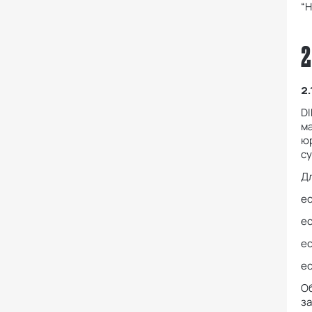
“
2
2
DI
ма
юр
с
Дл
ес
е
е
ес
Об
за