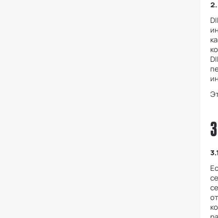
2
DI
и
ка
ко
DI
п
ин
Эт
3
3.
Ес
с
с
от
ко
р