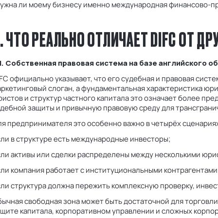
Нужна ли моему бизнесу именно международная финансово-пр
. ЧТО РЕАЛЬНО ОТЛИЧАЕТ DIFC ОТ Д
.1. Собственная правовая система на базе английского о
FC официально указывает, что его судебная и правовая сист
ркетинговый слоган, а фундаментальная характеристика юри
истов и структур частного капитала это означает более пр
удебной защиты и привычную правовую среду для трансграни
я предпринимателя это особенно важно в четырёх сценариях
ли в структуре есть международные инвесторы;
сли активы или сделки распределены между несколькими юри
сли компания работает с институциональными контрагентами
ли структура должна пережить комплексную проверку, инвес
ычная свободная зона может быть достаточной для торговли 
щите капитала, корпоративном управлении и сложных корпор