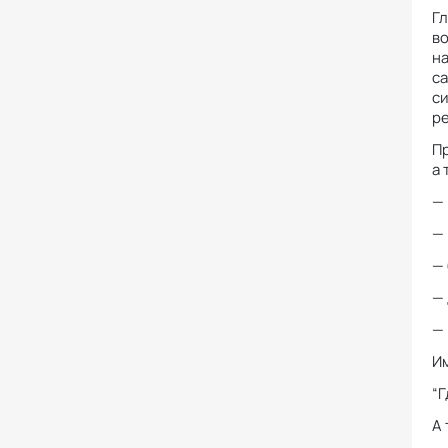
Гл
во
на
са
си
ре
Пр
а 
—
—
—
— 
— 
Им
“Г
А 