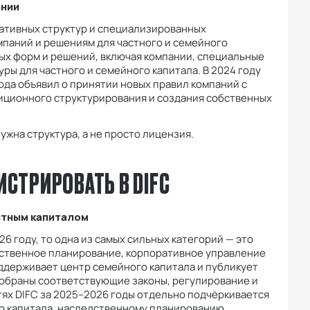
ании
ративных структур и специализированных
мпаний и решениям для частного и семейного
ых форм и решений, включая компании, специальные
уры для частного и семейного капитала. В 2024 году
ода объявил о принятии новых правил компаний с
иционного структурирования и создания собственных
ужна структура, а не просто лицензия.
ИСТРИРОВАТЬ В DIFC
частным капиталом
6 году, то одна из самых сильных категорий — это
дственное планирование, корпоративное управление
ддерживает центр семейного капитала и публикует
собраны соответствующие законы, регулирование и
тях DIFC за 2025–2026 годы отдельно подчёркивается
о капитала, наследственному планированию,