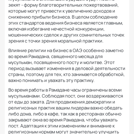
зекят - форму благотворительных пожертвований,
которые могут привести к увеличению доходов и
снижению прибыли бизнеса.
В целом соблюдение
этих стандартов ведения бизнеса является главным,
включая избегание нечестной конкуренции,
мошеннических сделок и других сомнительных точек
зрения с точки зрения моральной практики.
Влияние религии на бизнес в ОАЭ особенно заметно
во время Рамадана, священного месяца для
мусульман, посвященного посту и молитве.
Этот
период вызывает изменения в деловой деятельности
страны, поэтому для тех, кто занимается обработкой,
важно понимать и уважать эту практику.
Во время работы в Рамадане часы ограничены всеми
мусульманами.
Соблюдая пост, они воздерживаются
от еды до заката.
Для продвижения демократии и
религиозных практик вашим лидерам важно обедать
либо дома, либо в кафе, так как в ресторанах обычно
закрывают окна во время Рамадана, чтобы уважать
пост.
Адаптация к этим изменениям и внимание к
религиозным нормам могут значительно улучшить