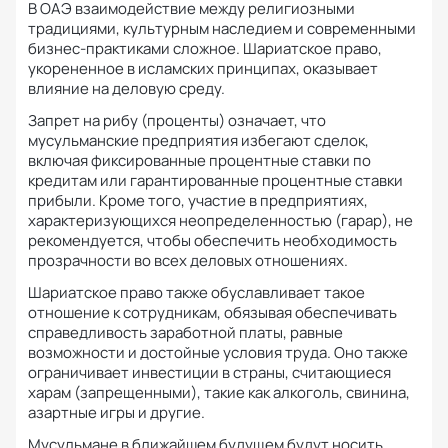
В ОАЭ взаимодействие между религиозными
традициями, культурным наследием и современными
бизнес-практиками сложное.
Шариатское право,
укорененное в исламских принципах, оказывает
влияние на деловую среду.
Запрет на рибу (проценты) означает, что
мусульманские предприятия избегают сделок,
включая фиксированные процентные ставки по
кредитам или гарантированные процентные ставки
прибыли.
Кроме того, участие в предприятиях,
характеризующихся неопределенностью (гарар), не
рекомендуется, чтобы обеспечить необходимость
прозрачности во всех деловых отношениях.
Шариатское право также обуславливает такое
отношение к сотрудникам, обязывая обеспечивать
справедливость заработной платы, равные
возможности и достойные условия труда.
Оно также
ограничивает инвестиции в страны, считающиеся
харам (запрещенными), такие как алкоголь, свинина,
азартные игры и другие.
Мусульмане в ближайшем будущем будут носить