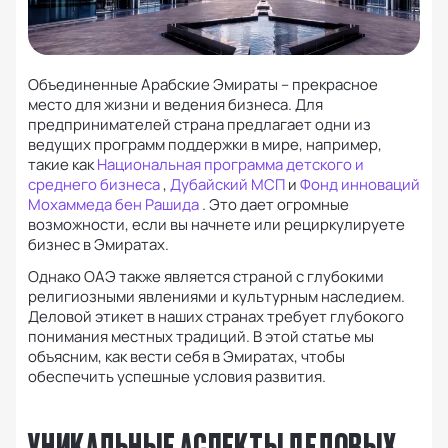
Объединенные Арабские Эмираты – прекрасное
место для жизни и ведения бизнеса.
Для
предпринимателей страна предлагает одни из
ведущих программ поддержки в мире, например,
такие как
Национальная программа детского и
среднего бизнеса
,
Дубайский МСП
и
Фонд инноваций
Мохаммеда бен Рашида
.
Это дает огромные
возможности, если вы начнете или рециркулируете
бизнес в Эмиратах.
Однако ОАЭ также является страной с глубокими
религиозными явлениями и культурным наследием.
Деловой этикет в наших странах требует глубокого
понимания местных традиций.
В этой статье мы
объясним, как вести себя в Эмиратах, чтобы
обеспечить успешные условия развития.
УНИКАЛЬНЫЕ АСПЕКТЫ ДЕЛОВЫХ