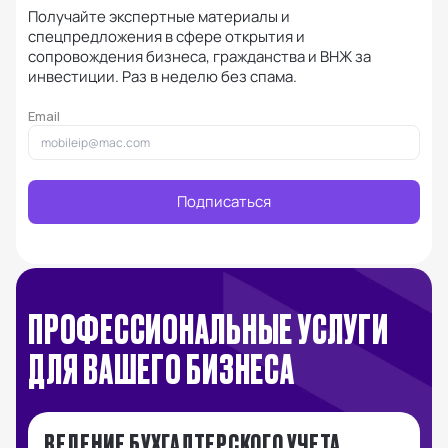
Получайте экспертные материалы и
спецпредложения в сфере открытия и
сопровождения бизнеса, гражданства и ВНЖ за
инвестиции. Раз в неделю без спама.
Email
Подписаться
ПРОФЕССИОНАЛЬНЫЕ УСЛУГИ
ДЛЯ ВАШЕГО БИЗНЕСА
ВЕДЕНИЕ БУХГАЛТЕРСКОГО УЧЕТА
Р