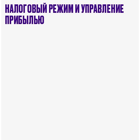
НАЛОГОВЫЙ РЕЖИМ И УПРАВЛЕНИЕ
ПРИБЫЛЬЮ
.
С 1 января 2018 года в ОАЭ действует ставка НДС
в размере 5%, которая применяется к
большинству товаров и услуг и взимается с
компаний, осуществляющих деятельность в
стране, за исключением тех, которые
зарегистрированы в designated zones
(определенных зонах).
Designated Zone – это территория фризоны,
которая рассматривается как находящаяся за
пределами ОАЭ в целях налогообложения, что
позволяет не облагать товары налогом при