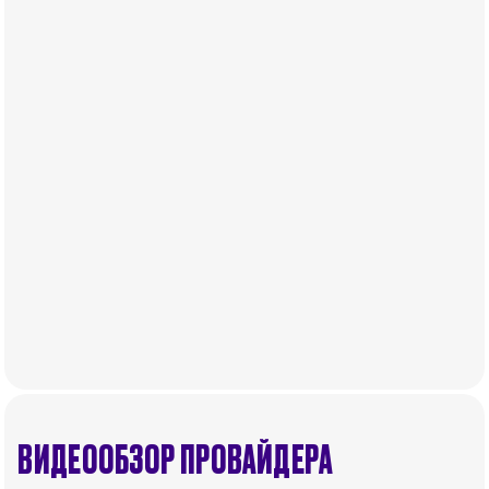
уплаты налога на личные доходы, включая
заработную плату, проценты, дивиденды,
наследство, дарение, роскошь и прирост
капитала.
.
Отдельные эмираты могут устанавливать
специфические местные налоги и сборы в
соответствии с их экономическими и
социальными потребностями. Эти налоги и
сборы направлены на поддержку общественных
услуг и реализацию инфраструктурных
проектов.
ВИДЕООБЗОР ПРОВАЙДЕРА