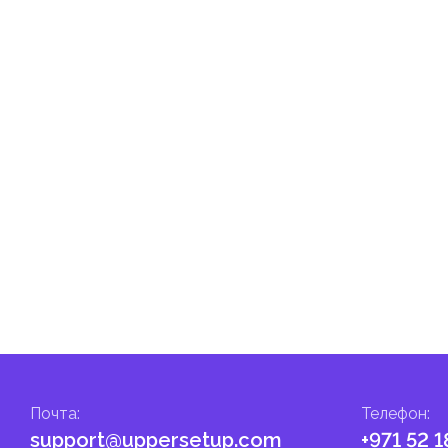
нству импортируемых товаров по стандартной ставке 5% от
е составляют некоторые категории товаров, например лекарства 
ы от пошлин или облагаться по сниженной ставке.
агаются таможенными пошлинами, если остаются внутри этих зон
овую часть ОАЭ на них начинают действовать стандартные
гом.
налога на личные доходы, включая заработную плату, проценты,
т капитала.
ские местные налоги и сборы в соответствии с их
и налоги и сборы направлены на поддержку общественных услуг
Почта
:
Телефон
:
support@uppersetup.com
+971 52 1