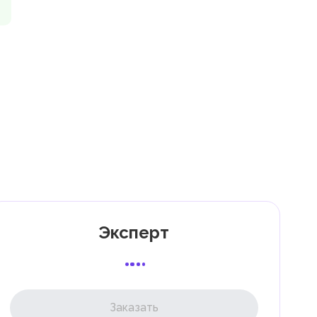
х
уг
7
к
Эксперт
Заказать