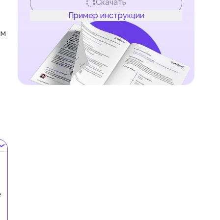
Скачать
Пример инструкции
ем
е