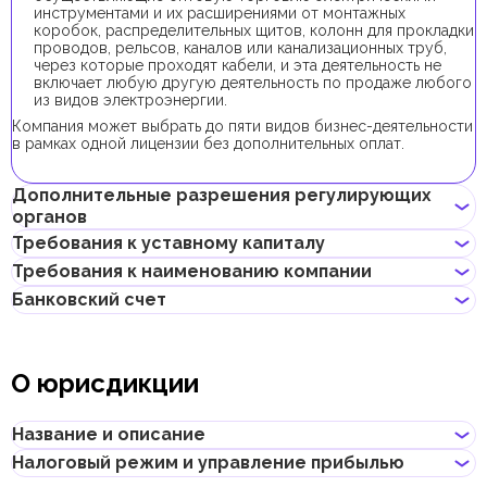
инструментами и их расширениями от монтажных
коробок, распределительных щитов, колонн для прокладки
проводов, рельсов, каналов или канализационных труб,
через которые проходят кабели, и эта деятельность не
включает любую другую деятельность по продаже любого
из видов электроэнергии.
Компания может выбрать до пяти видов бизнес-деятельности
в рамках одной лицензии без дополнительных оплат.
Дополнительные разрешения регулирующих
органов
Требования к уставному капиталу
Для регистрации компании с данным видом бизнес-
Требования к наименованию компании
деятельности получение дополнительных разрешений не
Минимальный уставной капитал для компаний AMC
требуется.
Банковский счет
составляет 10 000 AED. Его внесение является
Не должно нарушать законов страны или содержать
опциональным.
неприличных и оскорбительных слов
В случае, если уставной капитал превышает 100 000 AED, его
Предприниматели могут открыть корпоративный счет как в
Не должно содержать имен Аллаха, Будды, Бога или других
внесением является обязательным.
классических банках с физическими отделениями, так и в
религиозных формулировок
О юрисдикции
электронных (digital) банках и платежных системах.
Не должно нарушать прав интеллектуальной
собственности третьей стороны
При выборе банка для открытия корпоративного счета
Не может совпадать или быть похожим на локальные/
следует учитывать такие факторы, как уровень обслуживания,
Название и описание
глобальные бренды и зарегистрированные товарные знаки
размер комиссий, доступные валюты, удобство онлайн–
Не должно содержать географических названий, таких как
банкинга, репутация банка и другие условия, которые могут
Налоговый режим и управление прибылью
названия эмиратов, городов, стран и других объектов
Название
:
Ajman Media City Free Zone
быть важны для бизнеса.