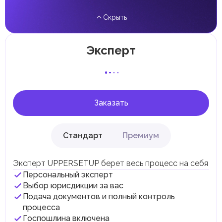
прирост капитала.
Скрыть
Местные налоги и сборы
Отдельные эмираты могут устанавливать
специфические местные налоги и сборы в
соответствии с их экономическими и социальными
Эксперт
потребностями. Эти налоги и сборы направлены на
поддержку общественных услуг и реализацию
инфраструктурных проектов.
В эмирате Абу-Даби существуют налоги и сборы, связанные
с покупкой и владением недвижимостью.
Заказать
Стандарт
Премиум
Эксперт UPPERSETUP берет весь процесс на себя
Персональный эксперт
Выбор юрисдикции за вас
Подача документов и полный контроль
процесса
Госпошлина включена