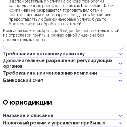
и вспомогательные услуги на основе технологий
распределенных реестров, таких как blockchain. Таким
компаниям не разрешается торговать валютами,
криптовалютами или товарами, создавать биржи или
предоставлять любые финансовые услуги, будь то
брокерские или обработка платежей.
Kомпания может выбрать до 6 видов бизнес-деятельностей
из отраслевой группы в рамках одной лицензии без
дополнительных оплат.
Требования к уставному капиталу
Дополнительные разрешения регулирующих
органов
Требование к минимальному уставному капиталу для
локальных компаний в Абу-Даби отсутствует.
Требования к наименованию компании
Для регистрации компании с данным видом бизнес-
Банковский счет
деятельности получение дополнительных разрешений не
Может содержать имя учредителя
требуется.
Не должно нарушать законов страны или содержать
Предприниматели могут открыть корпоративный счет как в
неприличных и оскорбительных слов
классических банках с физическими отделениями, так и в
Не должно содержать имен Аллаха, Будды, Бога или других
О юрисдикции
электронных (digital) банках и платежных системах.
религиозных формулировок
Не должно начинаться с таких слов, как "International",
При выборе банка для открытия корпоративного счета
"Middle East", "Global", "Universal" и т.д., и их переводов на
следует учитывать такие факторы, как уровень обслуживания,
Название и описание
другие языки
размер комиссий, доступные валюты, удобство онлайн–
Не должно нарушать прав интеллектуальной
банкинга, репутация банка и другие условия, которые могут
Налоговый режим и управление прибылью
собственности третьей стороны
Название
:
Abu Dhabi Department of Economic Development
быть важны для бизнеса.