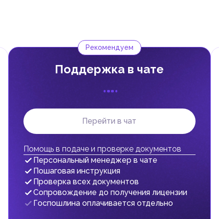
 или внутри них, не облагаются налогом.
ной и зарубежной компанией также не облагаются налогом.
ванных в Non-Designated Zones (фризоны, не включенные в списо
ла налогообложения, предусмотренные Федеральным декретом-
Рекомендуем
, она обязана зарегистрироваться в Федеральном налоговом
Поддержка в чате
D могут зарегистрироваться на добровольной основе.
 покупке товаров и услуг (входящий НДС), против НДС, который
беспечивает перенос налоговой нагрузки на конечного
Перейти в чат
дены от уплаты НДС или облагаться по ставке 0%. Например,
медицинские услуги.
Помощь в подаче и проверке документов
алог по ставке 9%, взимаемый с налогооблагаемой чистой прибы
Персональный менеджер в чате
Пошаговая инструкция
оду, не превышающему 375 000 AED.
Проверка всех документов
 и медицинские учреждения полностью освобождены от уплаты
Сопровождение до получения лицензии
Госпошлина оплачивается отдельно
ог, направленный на сокращение потребления вредных товаров и