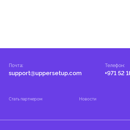
т капитала.
ские местные налоги и сборы в соответствии с их
и налоги и сборы направлены на поддержку общественных услуг
ные с покупкой и владением недвижимостью.
Почта
:
Телефон
:
support@uppersetup.com
+971 52 1
Стать партнером
Новости