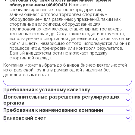
оборудованием (4649043).
Включает
специализированные торговые предприятия,
занимающиеся оптовой торговлей спортивным
оборудованием для различных упражнений, таким как
спортивные велосипеды, оборудование для
тренировочных комплексов, стационарные тренажеры,
теннисные столы и др. Сюда также входят инструменты,
используемые в спортивной деятельности, такие как сетки,
копья и шесты, независимо от того, используются ли они в
процессе игры, тренировки или контроля результатов.
Данный вид деятельности не включает продажу
спортивной одежды.
Kомпания может выбрать до 6 видов бизнес-деятельностей
из отраслевой группы в рамках одной лицензии без
дополнительных оплат.
Требования к уставному капиталу
Дополнительные разрешения регулирующих
органов
Требование к минимальному уставному капиталу для
локальных компаний в Абу-Даби отсутствует.
Требования к наименованию компании
Для регистрации компании с данным видом бизнес-
Банковский счет
деятельности получение дополнительных разрешений не
Может содержать имя учредителя
требуется.
Не должно нарушать законов страны или содержать
Предприниматели могут открыть корпоративный счет как в
неприличных и оскорбительных слов