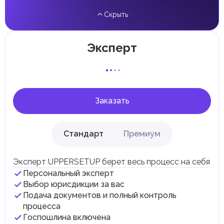
прирост капитала.
Скрыть
Местные налоги и сборы
Отдельные эмираты могут устанавливать
специфические местные налоги и сборы в
соответствии с их экономическими и социальными
Эксперт
потребностями. Эти налоги и сборы направлены на
поддержку общественных услуг и реализацию
инфраструктурных проектов.
В эмирате Абу-Даби существуют налоги и сборы, связанные
с покупкой и владением недвижимостью.
Заказать
Стандарт
Премиум
Эксперт UPPERSETUP берет весь процесс на себя
Персональный эксперт
Выбор юрисдикции за вас
Подача документов и полный контроль
процесса
Госпошлина включена