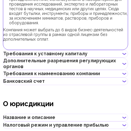
проведения исследований, экспертиз и лабораторных
тестов в научных, медицинских или других целях. Сюда
входят бутылки, инструменты, приборы и принадлежности,
за исключением химикатов, растворов, приборов и
оборудования.
Kомпания может выбрать до 6 видов бизнес-деятельностей
из отраслевой группы в рамках одной лицензии без
дополнительных оплат.
Требования к уставному капиталу
Дополнительные разрешения регулирующих
органов
Требование к минимальному уставному капиталу для
локальных компаний в Абу-Даби отсутствует.
Требования к наименованию компании
Для регистрации компании с данным видом бизнес-
Банковский счет
деятельности получение дополнительных разрешений не
Может содержать имя учредителя
требуется.
Не должно нарушать законов страны или содержать
Предприниматели могут открыть корпоративный счет как в
неприличных и оскорбительных слов
классических банках с физическими отделениями, так и в
Не должно содержать имен Аллаха, Будды, Бога или других
О юрисдикции
электронных (digital) банках и платежных системах.
религиозных формулировок
Не должно начинаться с таких слов, как "International",
При выборе банка для открытия корпоративного счета
"Middle East", "Global", "Universal" и т.д., и их переводов на
следует учитывать такие факторы, как уровень обслуживания,
Название и описание
другие языки
размер комиссий, доступные валюты, удобство онлайн–
Не должно нарушать прав интеллектуальной
банкинга, репутация банка и другие условия, которые могут
Налоговый режим и управление прибылью
собственности третьей стороны
Название
:
Abu Dhabi Department of Economic Development
быть важны для бизнеса.