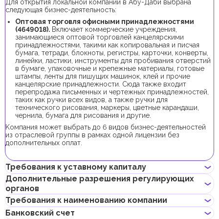
Для открытия локальной компании в Абу-Даби выбрана
следующая бизнес-деятельность:
Оптовая торговля офисными принадлежностями
(4649018).
Включает коммерческие учреждения,
занимающиеся оптовой торговлей канцелярскими
принадлежностями, такими как копировальная и писчая
бумага, тетради, блокноты, регистры, карточки, конверты,
линейки, ластики, инструменты для пробивания отверстий
в бумаге, упаковочные и крепежные материалы, готовые
штампы, ленты для пишущих машинок, клей и прочие
канцелярские принадлежности. Сюда также входит
перепродажа письменных и чертежных принадлежностей,
таких как ручки всех видов, а также ручки для
технического рисования, маркеры, цветные карандаши,
чернила, бумага для рисования и другие.
Kомпания может выбрать до 6 видов бизнес-деятельностей
из отраслевой группы в рамках одной лицензии без
дополнительных оплат.
Требования к уставному капиталу
Дополнительные разрешения регулирующих
органов
Требование к минимальному уставному капиталу для
локальных компаний в Абу-Даби отсутствует.
Требования к наименованию компании
Для регистрации компании с данным видом бизнес-
Банковский счет
деятельности получение дополнительных разрешений не