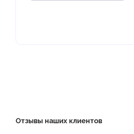
В ОАЭ доходы физических лиц не облагаются нало
Граждане и резиденты ОАЭ освобождены от уплаты 
дивиденды, наследство, дарение, роскошь и прирос
Местные налоги и сборы
Отдельные эмираты могут устанавливать специфиче
экономическими и социальными потребностями. Эт
реализацию инфраструктурных проектов.
В эмирате Абу-Даби существуют налоги и сборы, связан
Отзывы наших клиентов