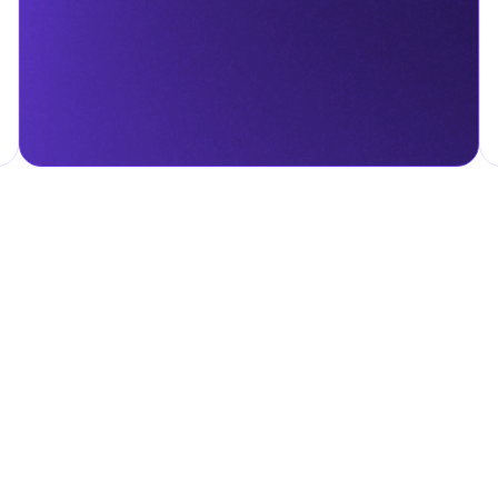
гом.
налога на личные доходы, включая заработную плату, проценты,
т капитала.
ские местные налоги и сборы в соответствии с их
и налоги и сборы направлены на поддержку общественных услуг
ные с покупкой и владением недвижимостью.