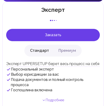
Отдельные эмираты могут устанавливать
специфические местные налоги и сборы в
соответствии с их экономическими и социальными
Эксперт
потребностями. Эти налоги и сборы направлены на
поддержку общественных услуг и реализацию
инфраструктурных проектов.
В эмирате Абу-Даби существуют налоги и сборы, связанные
с покупкой и владением недвижимостью.
Заказать
Стандарт
Премиум
Эксперт UPPERSETUP берет весь процесс на себя
Персональный эксперт
Выбор юрисдикции за вас
Подача документов и полный контроль
процесса
Госпошлина включена
Подробнее