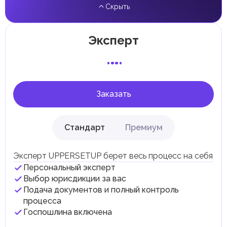
Скрыть
Местные налоги и сборы
Отдельные эмираты могут устанавливать
специфические местные налоги и сборы в
соответствии с их экономическими и социальными
Эксперт
потребностями. Эти налоги и сборы направлены на
поддержку общественных услуг и реализацию
инфраструктурных проектов.
В эмирате Абу-Даби существуют налоги и сборы, связанные
с покупкой и владением недвижимостью.
Заказать
Стандарт
Премиум
Эксперт UPPERSETUP берет весь процесс на себя
Персональный эксперт
Выбор юрисдикции за вас
Подача документов и полный контроль
процесса
Госпошлина включена