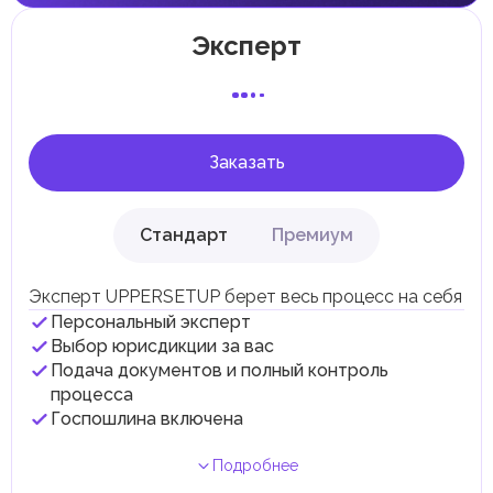
Отдельные эмираты могут устанавливать
специфические местные налоги и сборы в
соответствии с их экономическими и социальными
Эксперт
потребностями. Эти налоги и сборы направлены на
поддержку общественных услуг и реализацию
инфраструктурных проектов.
В эмирате Абу-Даби существуют налоги и сборы, связанные
с покупкой и владением недвижимостью.
Заказать
Стандарт
Премиум
Эксперт UPPERSETUP берет весь процесс на себя
Персональный эксперт
Выбор юрисдикции за вас
Подача документов и полный контроль
процесса
Госпошлина включена
Подробнее