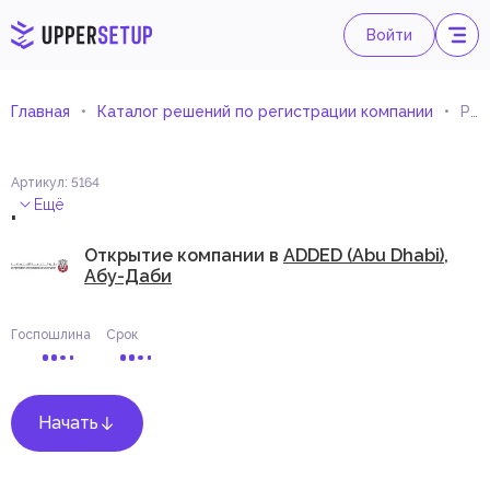
Войти
Главная
Каталог решений по регистрации компании
Розничная торговля детскими игрушками с дистанционным управлением
Артикул
:
5164
.
Ещё
Открытие компании в
ADDED (Abu Dhabi),
Абу-Даби
Госпошлина
Срок
Начать