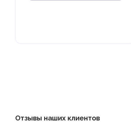
В ОАЭ доходы физических лиц не облагаются нало
Граждане и резиденты ОАЭ освобождены от уплаты 
дивиденды, наследство, дарение, роскошь и прирос
Местные налоги и сборы
Отдельные эмираты могут устанавливать специфиче
экономическими и социальными потребностями. Эт
реализацию инфраструктурных проектов.
В эмирате Абу-Даби существуют налоги и сборы, связан
Отзывы наших клиентов