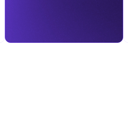
гом.
налога на личные доходы, включая заработную плату, проценты,
т капитала.
ские местные налоги и сборы в соответствии с их
и налоги и сборы направлены на поддержку общественных услуг
ные с покупкой и владением недвижимостью.