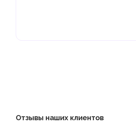
Граждане и резиденты ОАЭ освобождены от уплаты 
дивиденды, наследство, дарение, роскошь и прирос
Местные налоги и сборы
Отдельные эмираты могут устанавливать специфиче
экономическими и социальными потребностями. Эт
реализацию инфраструктурных проектов.
В эмирате Абу-Даби существуют налоги и сборы, связан
Отзывы наших клиентов