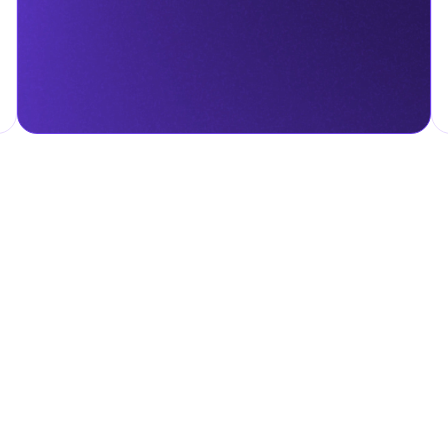
налога на личные доходы, включая заработную плату, проценты,
т капитала.
ские местные налоги и сборы в соответствии с их
и налоги и сборы направлены на поддержку общественных услуг
ные с покупкой и владением недвижимостью.