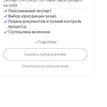
Эксперт UPPERSETUP берет весь процесс
на себя
Персональный эксперт
Выбор юрисдикции за вас
Подача документов и полный контроль
 с
процесса
Госпошлина включена
Подробнее
Скачать предложение
Оплата после консультации
и
.