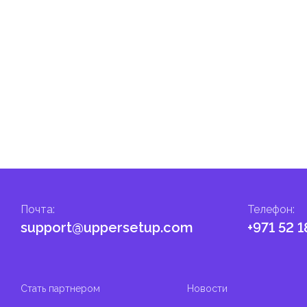
гом.
налога на личные доходы, включая заработную плату, проценты,
т капитала.
ские местные налоги и сборы в соответствии с их
и налоги и сборы направлены на поддержку общественных услуг
Почта
:
Телефон
:
support@uppersetup.com
+971 52 1
Стать партнером
Новости