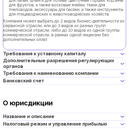
для пальм, шланги для полива, цветочные горшки, корзины
для фруктов, а также восковые ячейки, ткани для
пчеловодов, аксессуары для пасеки, а также инструменты
для птицеводческих и животноводческих хозяйств.
Компания может выбрать до 2 видов бизнес-деятельности из
сервисной отрасли; или до 3 видов из разных групп
коммерческой отрасли, либо до 10 видов из одной группы
коммерческой отрасли, в рамках одной лицензии без
дополнительных оплат.
Требования к уставному капиталу
Дополнительные разрешения регулирующих
органов
Минимальный уставной капитал для компаний UAQ FTZ
составляет 300 000 AED. Его внесение является
Требования к наименованию компании
опциональным.
Для регистрации компании с данным видом бизнес-
Банковский счет
деятельности получение дополнительных разрешений не
Не должно нарушать законов страны или содержать
требуется.
неприличных и оскорбительных слов
Предприниматели могут открыть корпоративный счет как в
Не должно содержать имен Аллаха, Будды, Бога или других
классических банках с физическими отделениями, так и в
религиозных формулировок
О юрисдикции
электронных (digital) банках и платежных системах.
Не должно нарушать прав интеллектуальной
собственности третьей стороны
При выборе банка для открытия корпоративного счета
Не может совпадать или быть похожим на локальные/
следует учитывать такие факторы, как уровень обслуживания,
Название и описание
глобальные бренды и зарегистрированные товарные знаки
размер комиссий, доступные валюты, удобство онлайн–
Не должно содержать географических названий, таких как
банкинга, репутация банка и другие условия, которые могут
Налоговый режим и управление прибылью
названия эмиратов, городов, стран и других объектов
Название
:
Umm Al Quwain Free Trade Zone
быть важны для бизнеса.