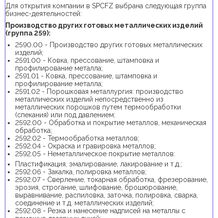
Для открытия компании в SPCFZ выбрана следующая группа
бизнес-деятельностей:
Производство других готовых металлических изделий
(группа 259):
2590.00 - Производство других готовых металлических
изделий;
2591.00 - Ковка, прессование, штамповка и
профилирование металла;
2591.01 - Ковка, прессование, штамповка и
профилирование металла;
2591.02 - Порошковая металлургия: производство
металлических изделий непосредственно из
металлических порошков путем термообработки
(спекания) или под давлением;
2592.00 - Обработка и покрытие металлов, механическая
обработка;
2592.02 - Термообработка металлов;
2592.04 - Окраска и гравировка металлов;
2592.05 - Неметаллическое покрытие металлов:
Пластификация, эмалирование, лакирование и т.д.;
2592.06 - Закалка, полировка металлов;
2592.07 - Сверление, токарная обработка, фрезерование,
эрозия, строгание, шлифование, брошюрование,
выравнивание, распиловка, заточка, полировка, сварка,
соединение и т.д. металлических изделий;
2592.08 - Резка и нанесение надписей на металлы с