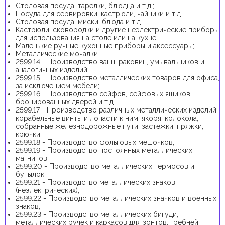
Столовая посуда: тарелки, блюдца и т.д.;
Посуда для сервировки: кастрюли, чайники и т.д.;
Столовая посуда: миски, блюда и т.д.;
Кастрюли, сковородки и другие неэлектрические приборы
для использования на столе или на кухне;
Маленькие ручные кухонные приборы и аксессуары;
Металлические мочалки.
2599.14 - Производство ванн, раковин, умывальников и
аналогичных изделий;
2599.15 - Производство металлических товаров для офиса,
за исключением мебели;
2599.16 - Производство сейфов, сейфовых ящиков,
бронированных дверей и т.д.;
2599.17 - Производство различных металлических изделий:
корабельные винты и лопасти к ним, якоря, колокола,
собранные железнодорожные пути, застежки, пряжки,
крючки;
2599.18 - Производство фольговых мешочков;
2599.19 - Производство постоянных металлических
магнитов;
2599.20 - Производство металлических термосов и
бутылок;
2599.21 - Производство металлических знаков
(неэлектрических);
2599.22 - Производство металлических значков и военных
знаков;
2599.23 - Производство металлических бигуди,
металлических ручек и каркасов для зонтов, гребней.