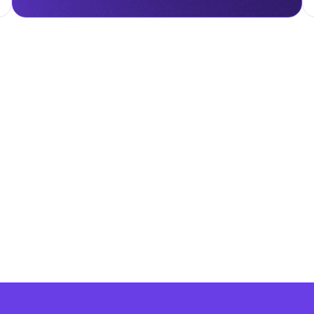
чет. Акцизный налог уплачивается при импорте, производстве или
нству импортируемых товаров по стандартной ставке 5% от
е составляют некоторые категории товаров, например лекарства 
ы от пошлин или облагаться по сниженной ставке.
агаются таможенными пошлинами, если остаются внутри этих зон
овую часть ОАЭ на них начинают действовать стандартные
гом.
налога на личные доходы, включая заработную плату, проценты,
т капитала.
ские местные налоги и сборы в соответствии с их
и налоги и сборы направлены на поддержку общественных услуг