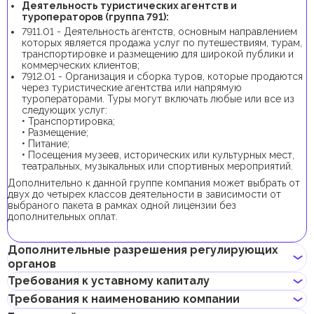
Деятельность туристических агентств и
туроператоров (группа 791):
7911.01 - Деятельность агентств, основным направлением
которых является продажа услуг по путешествиям, турам,
транспортировке и размещению для широкой публики и
коммерческих клиентов;
7912.01 - Организация и сборка туров, которые продаются
через туристические агентства или напрямую
туроператорами. Туры могут включать любые или все из
следующих услуг:
• Транспортировка;
• Размещение;
• Питание;
• Посещения музеев, исторических или культурных мест,
театральных, музыкальных или спортивных мероприятий.
Дополнительно к данной группе компания может выбрать от
двух до четырех классов деятельности в зависимости от
выбраного пакета в рамках одной лицензии без
дополнительных оплат.
Дополнительные разрешения регулирующих
органов
Требования к уставному капиталу
В рамках процедуры регистрации компании с данной группой
Требования к наименованию компании
бизнес-деятельности не требуется получение
Требование к минимальному уставному капиталу для