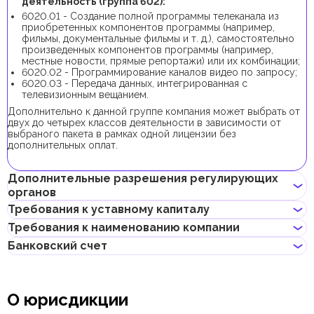
деятельность (группа 602):
6020.01 - Создание полной программы телеканала из
приобретенных компонентов программы (например,
фильмы, документальные фильмы и т. д.), самостоятельно
произведенных компонентов программы (например,
местные новости, прямые репортажи) или их комбинации;
6020.02 - Программирование каналов видео по запросу;
6020.03 - Передача данных, интегрированная с
телевизионным вещанием.
Дополнительно к данной группе компания может выбрать от
двух до четырех классов деятельности в зависимости от
выбраного пакета в рамках одной лицензии без
дополнительных оплат.
Дополнительные разрешения регулирующих
органов
Требования к уставному капиталу
В рамках процедуры регистрации компании с данной группой
Требования к наименованию компании
бизнес-деятельности не требуется получение
Требование к минимальному уставному капиталу для
дополнительных разрешений.
Банковский счет
компаний Shams составляет 100 000 AED, его внесение
Может содержать имя учредителя
является опциональным.
Не должно нарушать законов страны или содержать
Предприниматели могут открыть корпоративный счет как в
неприличных и оскорбительных слов
классических банках с физическими отделениями, так и в
Не должно содержать имен Аллаха, Будды, Бога или других
О юрисдикции
электронных (digital) банках и платежных системах.
религиозных формулировок
Не должно нарушать прав интеллектуальной