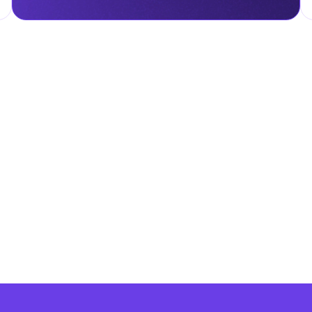
чет. Акцизный налог уплачивается при импорте, производстве или
нству импортируемых товаров по стандартной ставке 5% от
е составляют некоторые категории товаров, например лекарства 
ы от пошлин или облагаться по сниженной ставке.
агаются таможенными пошлинами, если остаются внутри этих зон
овую часть ОАЭ на них начинают действовать стандартные
гом.
налога на личные доходы, включая заработную плату, проценты,
т капитала.
ские местные налоги и сборы в соответствии с их
и налоги и сборы направлены на поддержку общественных услуг