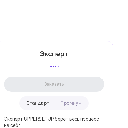
7
к
Эксперт
и
к
Заказать
Стандарт
Премиум
ли
Эксперт UPPERSETUP берет весь процесс
на себя