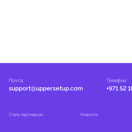
гом.
налога на личные доходы, включая заработную плату, проценты,
т капитала.
ские местные налоги и сборы в соответствии с их
и налоги и сборы направлены на поддержку общественных услуг
Почта
:
Телефон
:
support@uppersetup.com
+971 52 1
Стать партнером
Новости