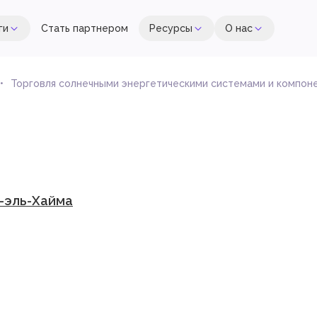
ги
Стать партнером
Ресурсы
О нас
Торговля солнечными энергетическими системами и компон
с-эль-Хайма