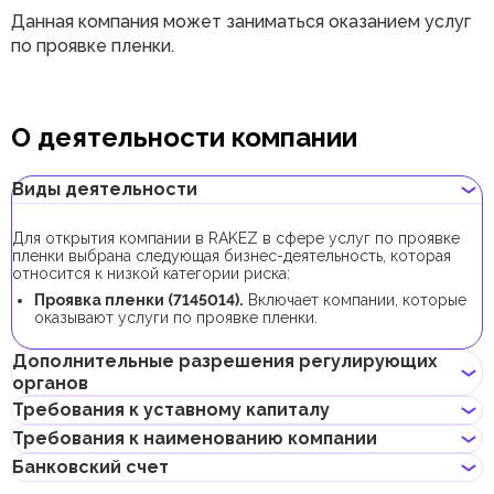
Данная компания может заниматься оказанием услуг
по проявке пленки.
О деятельности компании
Виды деятельности
Для открытия компании в RAKEZ в сфере услуг по проявке
пленки выбрана следующая бизнес-деятельность, которая
относится к низкой категории риска:
Проявка пленки (7145014).
Включает компании, которые
оказывают услуги по проявке пленки.
Дополнительные разрешения регулирующих
органов
Требования к уставному капиталу
В рамках процедуры регистрации компании с данной бизнес-
Требования к наименованию компании
деятельностью не требуется получения дополнительных
Требование к минимальному уставному капиталу для
разрешений.
Банковский счет
компаний RAKEZ с данной бизнес-деятельностью составляет
Если для компании планируется арендовать склад или землю,
Может содержать имя учредителя