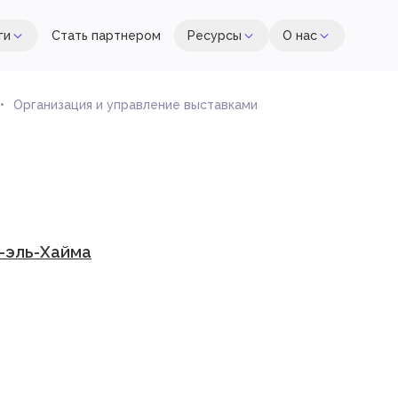
ги
Стать партнером
Ресурсы
О нас
Организация и управление выставками
с-эль-Хайма