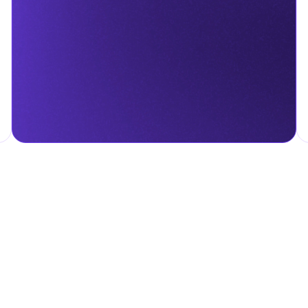
азированные напитки.
и от категории товаров:
й воды);
 жидкости для них;
одсластителями.
лжны зарегистрироваться в Федеральном налоговом управлении
чет. Акцизный налог уплачивается при импорте, производстве или
нству импортируемых товаров по стандартной ставке 5% от
е составляют некоторые категории товаров, например лекарства 
ы от пошлин или облагаться по сниженной ставке.
агаются таможенными пошлинами, если остаются внутри этих зон
овую часть ОАЭ на них начинают действовать стандартные
гом.
налога на личные доходы, включая заработную плату, проценты,
т капитала.