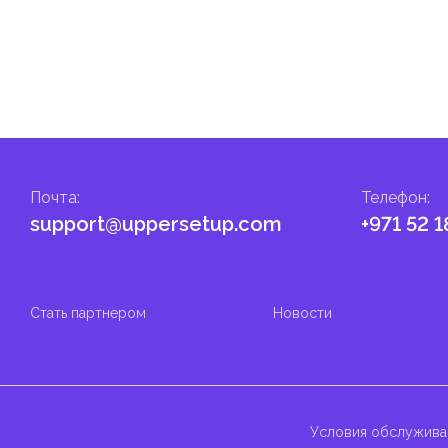
ские местные налоги и сборы в соответствии с их
и налоги и сборы направлены на поддержку общественных услуг
Почта
:
Телефон
:
support@uppersetup.com
+971 52 1
Стать партнером
Новости
Условия обслужива