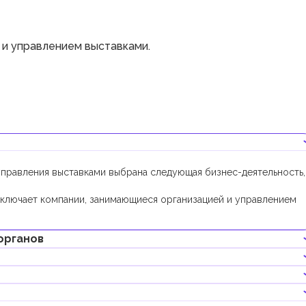
 и управлением выставками.
управления выставками выбрана следующая бизнес-деятельность,
ключает компании, занимающиеся организацией и управлением
органов
нес-деятельностью не требуется получения дополнительных
паний RAKEZ с данной бизнес-деятельностью составляет 10 000
емлю, потребуется получение дополнительного разрешения от
литета Рас-Аль-Хайма.