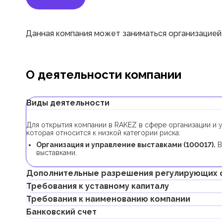
Данная компания может заниматься организацией
О деятельности компании
Виды деятельности
Для открытия компании в RAKEZ в сфере организации и 
которая относится к низкой категории риска:
Организация и управление выставками (100017).
В
выставками.
Дополнительные разрешения регулирующих 
Требования к уставному капиталу
В рамках процедуры регистрации компании с данной биз
Требования к наименованию компании
разрешений.
Требование к минимальному уставному капиталу для ком
Если для компании планируется арендовать склад или з
Банковский счет
AED, его внесение является опциональным.
Департамента общественного здравоохранения Муниципа
Может содержать имя учредителя