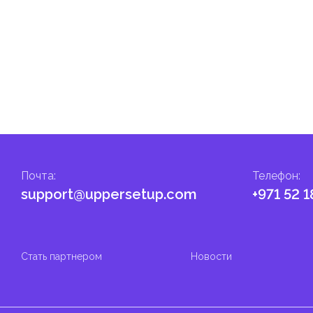
налога на личные доходы, включая заработную плату, проценты,
т капитала.
ские местные налоги и сборы в соответствии с их
и налоги и сборы направлены на поддержку общественных услуг
Почта
:
Телефон
:
support@uppersetup.com
+971 52 1
Стать партнером
Новости