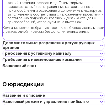
зданий, гостиниц, офисов и т.д. Таким фирмам
разрешается выбирать правильные материалы, цвета,
приспособления и освещение в дополнение к надзору за
выполнением в соответствии с изложенными проектами и
составлению подробной графики и дизайна стендов и
приспособлений, используемых на выставках.
Kомпания может выбрать до трех видов бизнес-деятельности
в рамках одной лицензии без дополнительных оплат.
Дополнительные разрешения регулирующих
органов
Требования к уставному капиталу
Для регистрации компании с данным видом бизнес-
Требования к наименованию компании
деятельности получение дополнительных разрешений не
Требование к минимальному уставному капиталу для
требуется.
Банковский счет
компаний в CCFZ:
Может содержать имя учредителя
Не должно нарушать законов страны или содержать
Единственный учредитель - 100 000 AED;
Предприниматели могут открыть корпоративный счет как в
неприличных и оскорбительных слов
От двух и более учредителей - 150 000 AED.
классических банках с физическими отделениями, так и в
Не должно содержать имен Аллаха, Будды, Бога или других
О юрисдикции
Его внесение является опциональным.
электронных (digital) банках и платежных системах.
религиозных формулировок
Не может совпадать или быть похожим на локальные/
При выборе банка для открытия корпоративного счета
глобальные бренды и зарегистрированные товарные знаки
следует учитывать такие факторы, как уровень обслуживания,
Название и описание
Не должно содержать географических названий, таких как
размер комиссий, доступные валюты, удобство онлайн–
названия эмиратов, городов, стран и других объектов
банкинга, репутация банка и другие условия, которые могут
Налоговый режим и управление прибылью
Не должно содержать названий местных/международных
Название
:
Creative City Free Zone
быть важны для бизнеса.