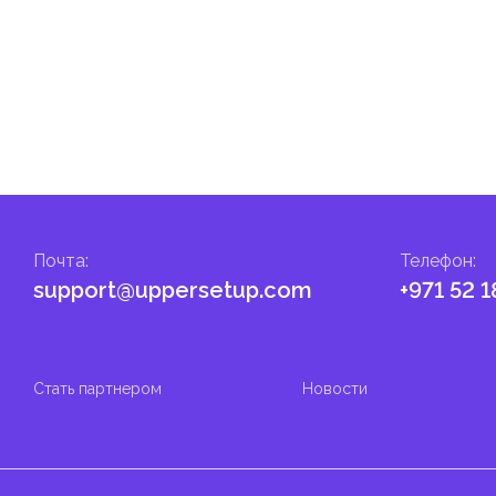
налога на личные доходы, включая заработную плату, проценты,
т капитала.
ские местные налоги и сборы в соответствии с их
и налоги и сборы направлены на поддержку общественных услуг
Почта
:
Телефон
:
support@uppersetup.com
+971 52 1
Стать партнером
Новости