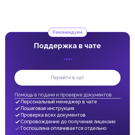
Кабинета Министров к Федеральному декрет-закону № (8) от 201
 или внутри них, не облагаются налогом.
ной и зарубежной компанией также не облагаются налогом.
ванных в Non-Designated Zones (фризоны, не включенные в списо
ла налогообложения, предусмотренные Федеральным декретом-
Рекомендуем
, она обязана зарегистрироваться в Федеральном налоговом
Поддержка в чате
D могут зарегистрироваться на добровольной основе.
 покупке товаров и услуг (входящий НДС), против НДС, который
беспечивает перенос налоговой нагрузки на конечного
Перейти в чат
дены от уплаты НДС или облагаться по ставке 0%. Например,
медицинские услуги.
Помощь в подаче и проверке документов
алог по ставке 9%, взимаемый с налогооблагаемой чистой прибы
Персональный менеджер в чате
Пошаговая инструкция
оду, не превышающему 375 000 AED.
Проверка всех документов
 и медицинские учреждения полностью освобождены от уплаты
Сопровождение до получения лицензии
Госпошлина оплачивается отдельно