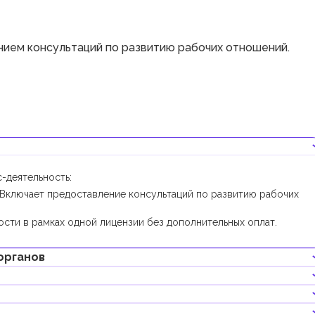
ием консультаций по развитию рабочих отношений.
-деятельность:
Включает предоставление консультаций по развитию рабочих
сти в рамках одной лицензии без дополнительных оплат.
органов
льности получение дополнительных разрешений не требуется.
ляет 10 000 AED. Его внесение является опциональным.