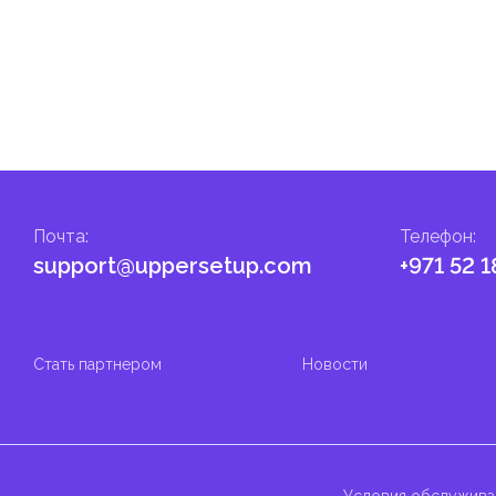
ские местные налоги и сборы в соответствии с их
и налоги и сборы направлены на поддержку общественных услуг
Почта
:
Телефон
:
support@uppersetup.com
+971 52 1
Стать партнером
Новости