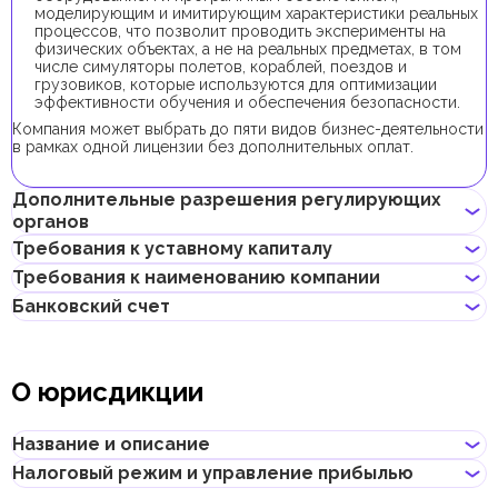
моделирующим и имитирующим характеристики реальных
процессов, что позволит проводить эксперименты на
физических объектах, а не на реальных предметах, в том
числе симуляторы полетов, кораблей, поездов и
грузовиков, которые используются для оптимизации
эффективности обучения и обеспечения безопасности.
Компания может выбрать до пяти видов бизнес-деятельности
в рамках одной лицензии без дополнительных оплат.
Дополнительные разрешения регулирующих
органов
Требования к уставному капиталу
Для регистрации компании с данным видом бизнес-
Требования к наименованию компании
деятельности получение дополнительных разрешений не
Минимальный уставной капитал для компаний AFZ составляет
требуется.
Банковский счет
10 000 AED. Его внесение является опциональным.
Не должно нарушать законов страны или содержать
В случае, если уставной капитал превышает 100 000 AED, его
неприличных и оскорбительных слов
внесением является обязательным.
Предприниматели могут открыть корпоративный счет как в
Не должно содержать имен Аллаха, Будды, Бога или других
классических банках с физическими отделениями, так и в
религиозных формулировок
О юрисдикции
электронных (digital) банках и платежных системах.
Не должно нарушать прав интеллектуальной
собственности третьей стороны
При выборе банка для открытия корпоративного счета
Не может совпадать или быть похожим на локальные/
следует учитывать такие факторы, как уровень обслуживания,
Название и описание
глобальные бренды и зарегистрированные товарные знаки
размер комиссий, доступные валюты, удобство онлайн–
Не должно содержать географических названий, таких как
банкинга, репутация банка и другие условия, которые могут
Налоговый режим и управление прибылью
названия эмиратов, городов, стран и других объектов
Название
:
Ajman Free Zone
быть важны для бизнеса.