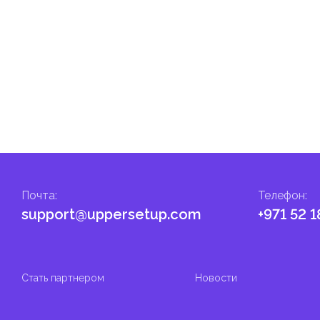
гом.
налога на личные доходы, включая заработную плату, проценты,
т капитала.
ские местные налоги и сборы в соответствии с их
и налоги и сборы направлены на поддержку общественных услуг
Почта
:
Телефон
:
support@uppersetup.com
+971 52 1
Стать партнером
Новости