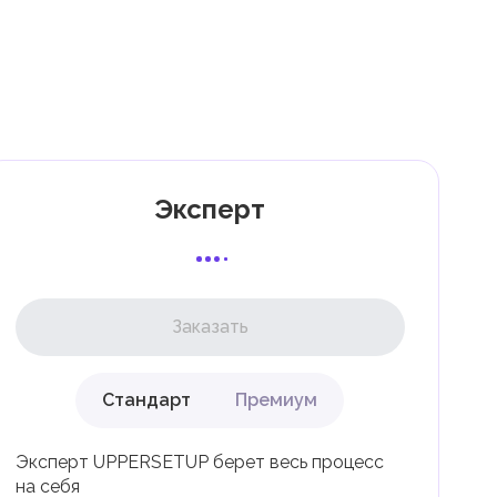
ти
7
к
Эксперт
и
Заказать
Стандарт
Премиум
ли
Эксперт UPPERSETUP берет весь процесс
на себя