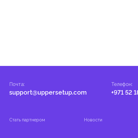
гом.
налога на личные доходы, включая заработную плату, проценты,
т капитала.
ские местные налоги и сборы в соответствии с их
и налоги и сборы направлены на поддержку общественных услуг
Почта
:
Телефон
:
support@uppersetup.com
+971 52 1
Стать партнером
Новости