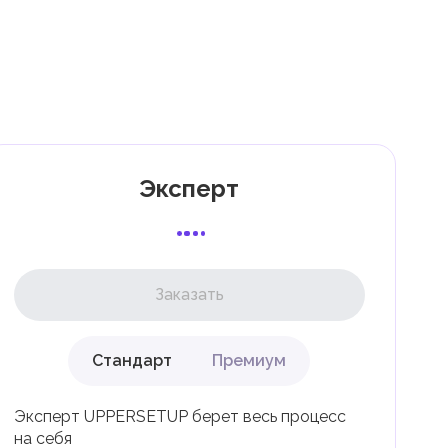
ти
7
к
Эксперт
и
Заказать
Стандарт
Премиум
ли
Эксперт UPPERSETUP берет весь процесс
на себя