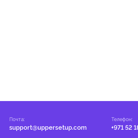
е составляют некоторые категории товаров, например лекарства 
ы от пошлин или облагаться по сниженной ставке.
агаются таможенными пошлинами, если остаются внутри этих зон
овую часть ОАЭ на них начинают действовать стандартные
гом.
налога на личные доходы, включая заработную плату, проценты,
т капитала.
ские местные налоги и сборы в соответствии с их
и налоги и сборы направлены на поддержку общественных услуг
Почта
:
Телефон
:
support@uppersetup.com
+971 52 1