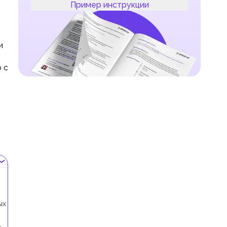
Пример инструкции
и
 с
ы
ых