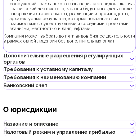
сооружений гражданского назначения всех видов, включая
графический чертеж того, как они будут выглядеть после
завершения строительства, реализации и производства,
архитектурные результаты, которые показывают их
взаимосвязь с существующими и соседними проектами,
зданиями, местностью и ландшафтами.
Компания может выбрать до пяти видов бизнес-деятельности
в рамках одной лицензии без дополнительных оплат.
Дополнительные разрешения регулирующих
органов
Требования к уставному капиталу
Для регистрации компании с данным видом бизнес-
Требования к наименованию компании
деятельности получение дополнительных разрешений не
Минимальный уставной капитал для компаний AFZ составляет
требуется.
Банковский счет
10 000 AED. Его внесение является опциональным.
Не должно нарушать законов страны или содержать
В случае, если уставной капитал превышает 100 000 AED, его
неприличных и оскорбительных слов
внесением является обязательным.
Предприниматели могут открыть корпоративный счет как в
Не должно содержать имен Аллаха, Будды, Бога или других
классических банках с физическими отделениями, так и в
религиозных формулировок
О юрисдикции
электронных (digital) банках и платежных системах.
Не должно нарушать прав интеллектуальной
собственности третьей стороны
При выборе банка для открытия корпоративного счета
Не может совпадать или быть похожим на локальные/
следует учитывать такие факторы, как уровень обслуживания,
Название и описание
глобальные бренды и зарегистрированные товарные знаки
размер комиссий, доступные валюты, удобство онлайн–
Не должно содержать географических названий, таких как
банкинга, репутация банка и другие условия, которые могут
Налоговый режим и управление прибылью
названия эмиратов, городов, стран и других объектов
Название
:
Ajman Free Zone
быть важны для бизнеса.