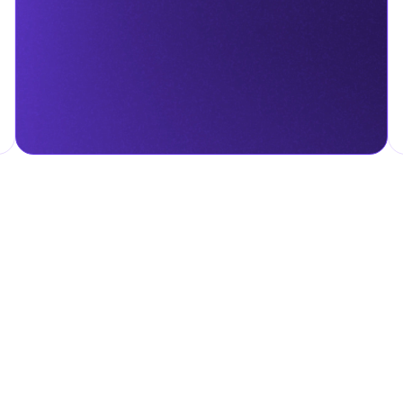
гом.
налога на личные доходы, включая заработную плату, проценты,
т капитала.
ские местные налоги и сборы в соответствии с их
и налоги и сборы направлены на поддержку общественных услуг
ные с покупкой и владением недвижимостью.