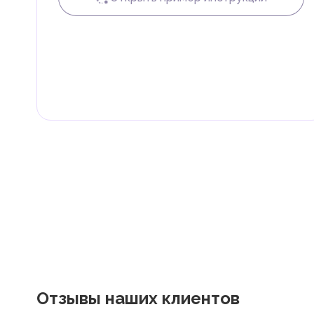
Налог на доходы физических лиц (НДФЛ)
В ОАЭ доходы физических лиц не облагаются нало
Граждане и резиденты ОАЭ освобождены от уплаты 
дивиденды, наследство, дарение, роскошь и прирос
Местные налоги и сборы
Отдельные эмираты могут устанавливать специфиче
экономическими и социальными потребностями. Эт
реализацию инфраструктурных проектов.
В эмирате Абу-Даби существуют налоги и сборы, связан
Отзывы наших клиентов