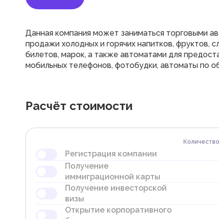
Данная компания может заниматься торговыми а
продажи холодных и горячих напитков, фруктов, сл
билетов, марок, а также автоматами для предоста
мобильных телефонов, фотобудки, автоматы по об
Расчёт стоимости
Количеств
Регистрация компании
Получение
Резервирование торгового
иммиграционной карты
наименования
Получение инвесторской
Подача заявки
Получение иммиграционной
визы
Регистрация договора
карты
Открытие корпоративного
аренды в системе Ejari
Подача заявки на Entry