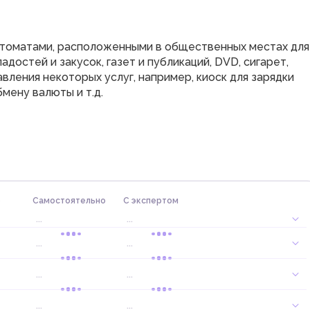
втоматами, расположенными в общественных местах для
адостей и закусок, газет и публикаций, DVD, сигарет,
вления некоторых услуг, например, киоск для зарядки
мену валюты и т.д.
о
Самостоятельно
С экспертом
...
...
...
...
...
...
1
раб. дн.
...
...
...
...
1
раб. дн.
...
...
10
раб. дн.
...
...
1
раб. дн.
...
...