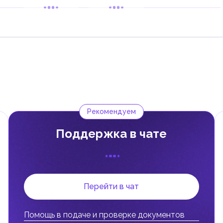
...
...
4
раб. дн.
...
...
1
раб. дн.
...
...
1
раб. дн.
...
...
30
раб. дн.
...
...
1
раб. дн.
...
...
1
раб. дн.
...
...
1
раб. дн.
...
...
1
раб. дн.
...
...
1
раб. дн.
Рекомендуем
...
...
3
раб. дн.
Поддержка в чате
...
...
3
раб. дн.
...
...
0
раб. дн.
Перейти в чат
Помощь в подаче и проверке документов