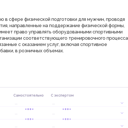
ю в сфере физической подготовки для мужчин, проводя
тия, направленные на поддержание физической формы,
 имеет право управлять оборудованными спортивными
ганизации соответствующего тренировочного процесса,
занные с оказанием услуг, включая спортивное
авки, в розничных объемах.
о
Самостоятельно
С экспертом
...
...
...
...
...
...
1
раб. дн.
...
...
...
...
1
раб. дн.