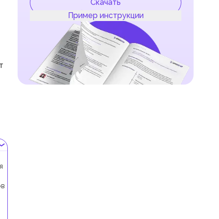
Скачать
Пример инструкции
т
я
ов