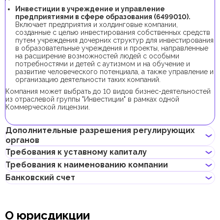
Инвестиции в учреждение и управление
предприятиями в сфере образования (6499010).
Включает предприятия и холдинговые компании,
созданные с целью инвестирования собственных средств
путем учреждения дочерних структур для инвестирования
в образовательные учреждения и проекты, направленные
на расширение возможностей людей с особыми
потребностями и детей с аутизмом и на обучение и
развитие человеческого потенциала, а также управление и
организацию деятельности таких компаний.
Компания может выбрать до 10 видов бизнес-деятельностей
из отраслевой группы "Инвестиции" в рамках одной
Коммерческой лицензии.
Дополнительные разрешения регулирующих
органов
Требования к уставному капиталу
В рамках процедуры регистрации компании с данной бизнес-
Требования к наименованию компании
деятельностью не требуется получения дополнительных
Требование к минимальному уставному капиталу для
разрешений.
Банковский счет
локальных компаний в Дубае с данной бизнес-деятельностью
Может содержать имя учредителя
отсутствует, его внесение является опциональным.
Не должно нарушать законов страны или содержать
Если учредитель планирует получить инвесторскую визу,
Предприниматели могут открыть корпоративный счет как в
неприличных и оскорбительных слов
доля учредителя в уставном капитале должна составлять от
классических банках с физическими отделениями, так и в
Не должно содержать имен Аллаха, Будды, Бога или других
О юрисдикции
48 000 AED.
электронных (digital) банках и платежных системах.
религиозных формулировок