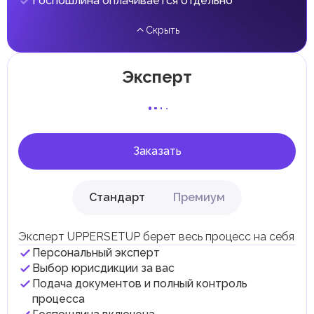
Госпошлина оплачивается отдельно
налога на личные доходы, включая заработную плату,
проценты, дивиденды, наследство, дарение, роскошь и
Скрыть
прирост капитала.
Местные налоги и сборы
Отдельные эмираты могут устанавливать
Эксперт
специфические местные налоги и сборы в
соответствии с их экономическими и социальными
потребностями. Эти налоги и сборы направлены на
поддержку общественных услуг и реализацию
инфраструктурных проектов.
Заказать
Стандарт
Премиум
Эксперт UPPERSETUP берет весь процесс на себя
Персональный эксперт
Выбор юрисдикции за вас
Подача документов и полный контроль
процесса