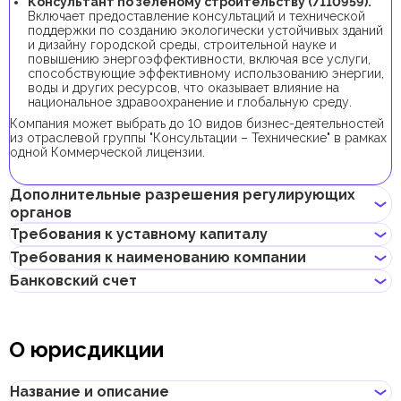
Консультант по зелёному строительству (7110959).
Включает предоставление консультаций и технической
поддержки по созданию экологически устойчивых зданий
и дизайну городской среды, строительной науке и
повышению энергоэффективности, включая все услуги,
способствующие эффективному использованию энергии,
воды и других ресурсов, что оказывает влияние на
национальное здравоохранение и глобальную среду.
Компания может выбрать до 10 видов бизнес-деятельностей
из отраслевой группы "Консультации – Технические" в рамках
одной Коммерческой лицензии.
Дополнительные разрешения регулирующих
органов
Требования к уставному капиталу
В рамках процедуры регистрации компании с данной бизнес-
Требования к наименованию компании
деятельностью не требуется получения дополнительных
Требование к минимальному уставному капиталу для
разрешений.
Банковский счет
локальных компаний в Дубае с данной бизнес-деятельностью
Может содержать имя учредителя
отсутствует, его внесение является опциональным.
Не должно нарушать законов страны или содержать
Если учредитель планирует получить инвесторскую визу,
Предприниматели могут открыть корпоративный счет как в
неприличных и оскорбительных слов
доля учредителя в уставном капитале должна составлять от
классических банках с физическими отделениями, так и в
Не должно содержать имен Аллаха, Будды, Бога или других
О юрисдикции
48 000 AED.
электронных (digital) банках и платежных системах.
религиозных формулировок
Не может совпадать или быть похожим на локальные/
При выборе банка для открытия корпоративного счета
глобальные бренды и зарегистрированные товарные знаки
следует учитывать такие факторы, как уровень обслуживания,
Название и описание
Не должно содержать названий местных/международных
размер комиссий, доступные валюты, удобство онлайн–