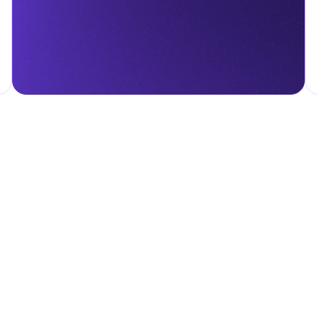
налога на личные доходы, включая заработную плату, проценты,
т капитала.
ские местные налоги и сборы в соответствии с их
и налоги и сборы направлены на поддержку общественных услуг