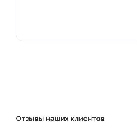
Граждане и резиденты ОАЭ освобождены от уплаты 
дивиденды, наследство, дарение, роскошь и прирос
Местные налоги и сборы
Отдельные эмираты могут устанавливать специфиче
экономическими и социальными потребностями. Эт
реализацию инфраструктурных проектов.
Отзывы наших клиентов