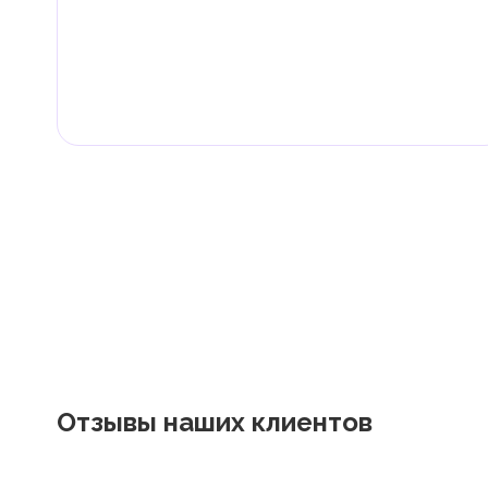
Граждане и резиденты ОАЭ освобождены от уплаты 
дивиденды, наследство, дарение, роскошь и прирос
Местные налоги и сборы
Отдельные эмираты могут устанавливать специфиче
экономическими и социальными потребностями. Эт
реализацию инфраструктурных проектов.
Отзывы наших клиентов