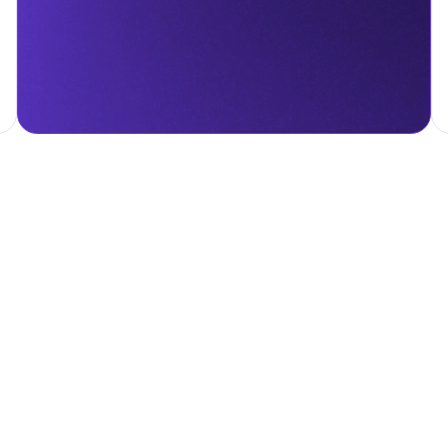
налога на личные доходы, включая заработную плату, проценты,
т капитала.
ские местные налоги и сборы в соответствии с их
и налоги и сборы направлены на поддержку общественных услуг