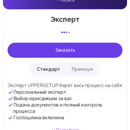
Скрыть
прирост капитала.
Местные налоги и сборы
Отдельные эмираты могут устанавливать
Эксперт
специфические местные налоги и сборы в
соответствии с их экономическими и социальными
потребностями. Эти налоги и сборы направлены на
поддержку общественных услуг и реализацию
инфраструктурных проектов.
Заказать
Стандарт
Премиум
Эксперт UPPERSETUP берет весь процесс на себя
Персональный эксперт
Выбор юрисдикции за вас
Подача документов и полный контроль
процесса
Госпошлина включена