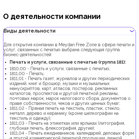
О деятельности компании
Виды деятельности
Для открытия компании в Meydan Free Zone в сфере печати и
услуг, связанных с печатью выбрана следующая группа
бизнес-деятельностей:
Печать и услуги, связанные с печатью (группа 181):
1810,00 - Печать и услуги, связанные с печатью;
1811,00 - Печать;
1811,01 - Печать газет, журналов и других периодических
изданий, книг и брошюр, музыки и музыкальных
манускриптов, карт, атласов, постеров, рекламных
каталогов, проспектов и другой печатной рекламы,
почтовых марок, марок налогового сбора, документов о
праве собственности, чеков и других ценных бумаг;
1811,02 - Прямая печать на текстиль, пластик, стекло,
металл, дерево и керамику (кроме шелкографии на
текстиль и одежду);
1811,03 - Печать на этикетках или ярлыках (литография,
глубокая печать, флексография, другие);
1811,04 - Печать ежедневников, календарей, деловых форм
и другой коммерческой печатной продукции, личной