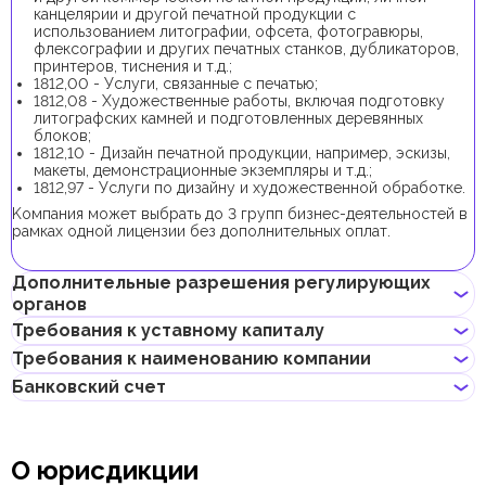
канцелярии и другой печатной продукции с
использованием литографии, офсета, фотогравюры,
флексографии и других печатных станков, дубликаторов,
принтеров, тиснения и т.д.;
1812,00 - Услуги, связанные с печатью;
1812,08 - Художественные работы, включая подготовку
литографских камней и подготовленных деревянных
блоков;
1812,10 - Дизайн печатной продукции, например, эскизы,
макеты, демонстрационные экземпляры и т.д.;
1812,97 - Услуги по дизайну и художественной обработке.
Kомпания может выбрать до 3 групп бизнес-деятельностей в
рамках одной лицензии без дополнительных оплат.
Дополнительные разрешения регулирующих
органов
Требования к уставному капиталу
В рамках процедуры регистрации компании с данной группой
Требования к наименованию компании
бизнес-деятельности не требуется получение
Требование к минимальному уставному капиталу для
дополнительных разрешений. При выборе только одной
Банковский счет
компаний Meydan FZ отсутствует.
бизнес-деятельности (
1811,01) требуется дополнительное
Может содержать имя учредителя
Если учредитель планирует получить инвесторскую визу,
разрешение от Министерства Культуры и Молодежи.
Не должно нарушать законов страны или содержать
доля учредителя в уставном капитале должна составлять от
Предприниматели могут открыть корпоративный счет как в
неприличных и оскорбительных слов
50 000 AED.
классических банках с физическими отделениями, так и в
Не должно содержать имен Аллаха, Будды, Бога или других
О юрисдикции
электронных (digital) банках и платежных системах.
религиозных формулировок