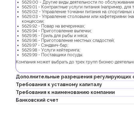
5629.00 - Другие виды деятельности по обслуживани
5629.01 - Контрактные услуги питания (например, для
5629.02 - Управление точками питания на спортивных 
5629.03 - Управление столовыми или кафетериями (на
концессии;
5629.92 - Повар на вечеринках;
5629.94 - Приготовление выпечки;
5629.95 - Гриль для рыбы и мяса;
5629.96 - Приготовление местных сладостей;
5629.97 - Сэндвич-бар;
5629.98 - Услуги кейтеринга;
5629.99 - Поставщики посуды.
Kомпания может выбрать до трех групп бизнес-деятельно
Дополнительные разрешения регулирующих 
Требования к уставному капиталу
В рамках процедуры регистрации компании с данной гру
Требования к наименованию компании
дополнительных разрешений.
Требование к минимальному уставному капиталу для ком
Банковский счет
При выборе только одной бизнес-деятельности (5629,03), (562
Если учредитель планирует получить инвесторскую визу,
Может содержать имя учредителя
требуется дополнительное разрешение от Муниципалитета
000 AED.
Не должно нарушать законов страны или содержать н
Предприниматели могут открыть корпоративный счет как 
Не должно содержать имен Аллаха, Будды, Бога или 
электронных (digital) банках и платежных системах.
Не может совпадать или быть похожим на локальные/
Не должно содержать географических названий, таких 
При выборе банка для открытия корпоративного счета сл
Не должно содержать названий местных/международны
размер комиссий, доступные валюты, удобство онлайн–ба
Не должно совпадать с наименованиями мультинацион