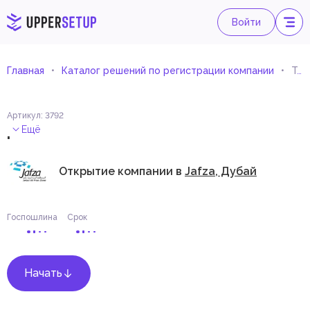
Войти
Главная
Каталог решений по регистрации компании
Торговля часами и их запасными частями
Артикул
:
3792
.
Ещё
Открытие компании в
Jafza, Дубай
Госпошлина
Срок
Начать