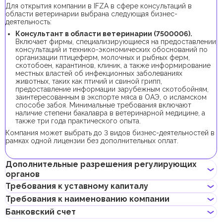
Для открытия компании в IFZA в сфере консультаций в
области ветеринарии выбрана следующая бизнес-
деятельность:
Консультант в области ветеринарии (7500006).
Включает фирмы, специализирующиеся на предоставлении
консультаций и технико-экономических обоснований по
организации птицеферм, молочных и рыбных ферм,
скотобоен, карантинов, клиник, а также информирование
местных властей об инфекционных заболеваниях
животных, таких как птичий и свиной грипп,
предоставление информации зарубежным скотобойням,
заинтересованным в экспорте мяса в ОАЭ, о исламском
способе забоя. Минимальные требования включают
наличие степени бакалавра в ветеринарной медицине, а
также три года практического опыта.
Компания может выбрать до 3 видов бизнес-деятельностей в
рамках одной лицензии без дополнительных оплат.
Дополнительные разрешения регулирующих
органов
Требования к уставному капиталу
В рамках процедуры регистрации компании с данной бизнес-
Требования к наименованию компании
деятельностью не требуется получения дополнительных
Требование к минимальному уставному капиталу для
разрешений.
Банковский счет
компаний IFZA составляет 10 000 AED, его внесение
Может содержать имя учредителя