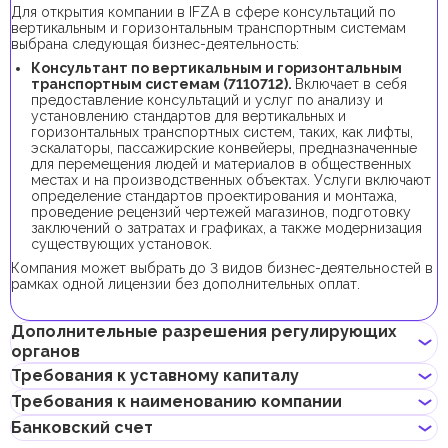
Для открытия компании в IFZA в сфере консультаций по
вертикальным и горизонтальным транспортным системам
выбрана следующая бизнес-деятельность:
Консультант по вертикальным и горизонтальным
транспортным системам (7110712).
Включает в себя
предоставление консультаций и услуг по анализу и
установлению стандартов для вертикальных и
горизонтальных транспортных систем, таких, как лифты,
эскалаторы, пассажирские конвейеры, предназначенные
для перемещения людей и материалов в общественных
местах и на производственных объектах. Услуги включают
определение стандартов проектирования и монтажа,
проведение рецензий чертежей магазинов, подготовку
заключений о затратах и графиках, а также модернизация
существующих установок.
Компания может выбрать до 3 видов бизнес-деятельностей в
рамках одной лицензии без дополнительных оплат.
Дополнительные разрешения регулирующих
органов
Требования к уставному капиталу
В рамках процедуры регистрации компании с данной бизнес-
Требования к наименованию компании
деятельностью не требуется получения дополнительных
Требование к минимальному уставному капиталу для
разрешений.
Банковский счет
компаний IFZA составляет 10 000 AED, его внесение
Может содержать имя учредителя